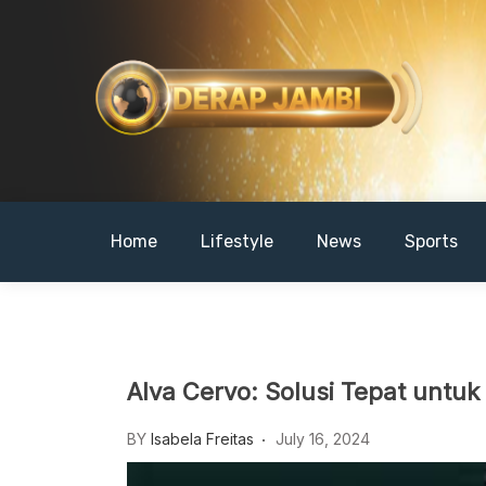
Skip
to
content
DERAPJAMBI
Home
Lifestyle
News
Sports
Alva Cervo: Solusi Tepat untu
BY
Isabela Freitas
July 16, 2024