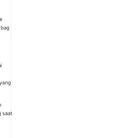
i
irbag
i
 yang
n
 saat