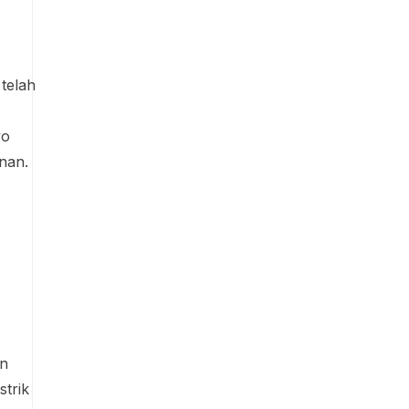
telah
vo
nan.
an
strik