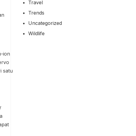
Travel
Trends
an
Uncategorized
Wildlife
m-ion
ervo
i satu
r
a
apat