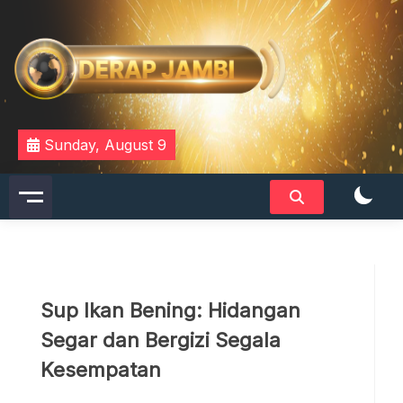
Skip
to
content
DERAPJAMBI
Sunday, August 9
Sup Ikan Bening: Hidangan
Segar dan Bergizi Segala
Kesempatan