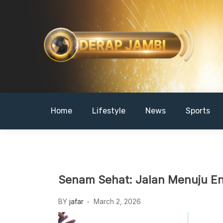
Skip
to
content
DERAPJAMBI
Home
Lifestyle
News
Sports
Senam Sehat: Jalan Menuju E
BY
jafar
March 2, 2026