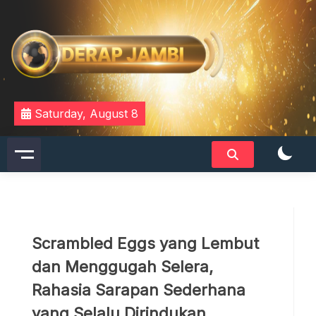
Skip
to
content
DERAPJAMBI
Saturday, August 8
Scrambled Eggs yang Lembut
dan Menggugah Selera,
Rahasia Sarapan Sederhana
yang Selalu Dirindukan