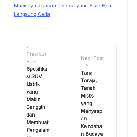
Manisnya Jajanan Lembut yang Bikin Hati
Langsung Ceria
Previous
Next Post
Post
Spesifika
Tana
si SUV
Toraja,
Listrik
Tanah
yang
Mistis
Makin
yang
Canggih
Menyimp
dan
an
Membuat
Keindaha
Pengalam
n Budaya