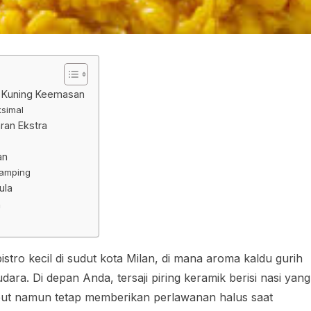
na Kuning Keemasan
ksimal
an Ekstra
an
damping
ula
n
tro kecil di sudut kota Milan, di mana aroma kaldu gurih
ara. Di depan Anda, tersaji piring keramik berisi nasi yang
but namun tetap memberikan perlawanan halus saat