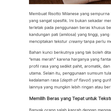
Membuat Risotto Milanese yang sempurna ti
yang sangat spesifik. Ini bukan sekadar me
terletak pada penggunaan beras khusus bern
kandungan pati (amilosa) yang tinggi, yan
menciptakan tekstur
creamy
tanpa perlu m
Bahan kunci berikutnya yang tak boleh dita
“emas merah” karena harganya yang fantas
profil rasa yang sedikit pahit, aromatik, da
utama. Selain itu, penggunaan sumsum tula
kedalaman rasa (
depth of flavor
) yang gur
lainnya yang mungkin lebih ringan atau be
Memilih Beras yang Tepat untuk Tekst
Banyak orang salah kaprah dengan mengan