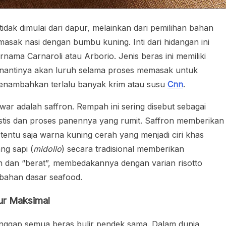
dak dimulai dari dapur, melainkan dari pemilihan bahan
masak nasi dengan bumbu kuning. Inti dari hidangan ini
ama Carnaroli atau Arborio. Jenis beras ini memiliki
g nantinya akan luruh selama proses memasak untuk
enambahkan terlalu banyak krim atau susu
Cnn
.
war adalah saffron. Rempah ini sering disebut sebagai
tis dan proses panennya yang rumit. Saffron memberikan
n tentu saja warna kuning cerah yang menjadi ciri khas
ng sapi (
midollo
) secara tradisional memberikan
ih dan “berat”, membedakannya dengan varian risotto
rbahan dasar seafood.
ur Maksimal
ggap semua beras bulir pendek sama. Dalam dunia