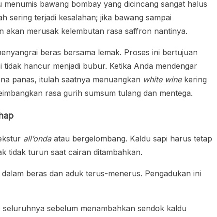
tu menumis bawang bombay yang dicincang sangat halus
h sering terjadi kesalahan; jika bawang sampai
kan akan merusak kelembutan rasa saffron nantinya.
enyangrai beras bersama lemak. Proses ini bertujuan
si tidak hancur menjadi bubur. Ketika Anda mendengar
kena panas, itulah saatnya menuangkan
white wine
kering
imbangkan rasa gurih sumsum tulang dan mentega.
hap
tekstur
all’onda
atau bergelombang. Kaldu sapi harus tetap
k tidak turun saat cairan ditambahkan.
 dalam beras dan aduk terus-menerus. Pengadukan ini
ap seluruhnya sebelum menambahkan sendok kaldu