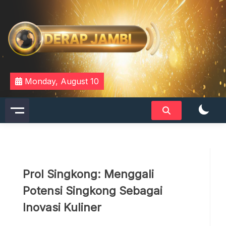
Skip
to
content
DERAPJAMBI
Monday, August 10
Prol Singkong: Menggali
Potensi Singkong Sebagai
Inovasi Kuliner