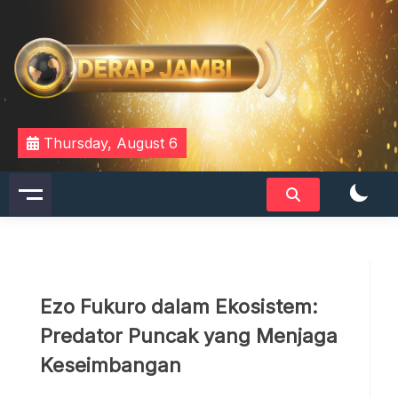
Skip
to
content
DERAPJAMBI
Thursday, August 6
Ezo Fukuro dalam Ekosistem:
Predator Puncak yang Menjaga
Keseimbangan