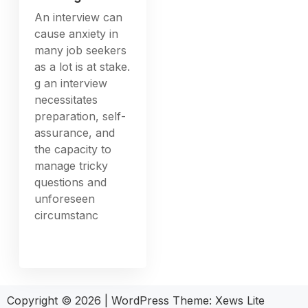
An interview can
cause anxiety in
many job seekers
as a lot is at stake.
g an interview
necessitates
preparation, self-
assurance, and
the capacity to
manage tricky
questions and
unforeseen
circumstanc
Copyright © 2026
|
WordPress Theme:
Xews Lite