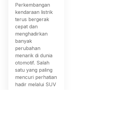
Perkembangan
kendaraan listrik
terus bergerak
cepat dan
menghadirkan
banyak
perubahan
menarik di dunia
otomotif. Salah
satu yang paling
mencuri perhatian
hadir melalui SUV
list
Copyright © 2026
|
WordPress Theme:
Xews Lite