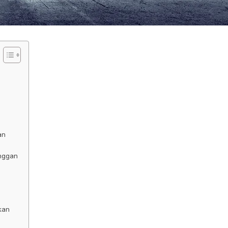
an
nggan
kan