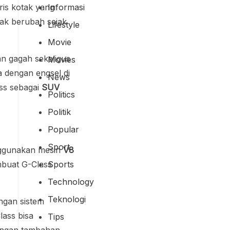
Informasi
aris kotak yang
dak berubah sejak
Lifestyle
Movie
an gagah sekaligus
Movies
 dengan engsel di
News
ss sebagai
SUV
Politics
Politik
Popular
Sport
ggunakan mesin
V8
mbuat G-Class
Sports
Technology
Teknologi
engan sistem
lass bisa
Tips
dungan tambahan