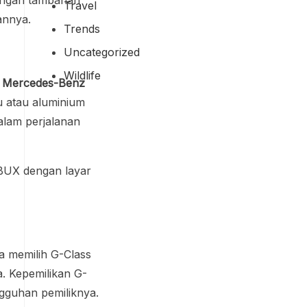
Travel
annya.
Trends
Uncategorized
Wildlife
 Mercedes-Benz
u atau aluminium
lam perjalanan
MBUX dengan layar
ha memilih G-Class
. Kepemilikan G-
gguhan pemiliknya.