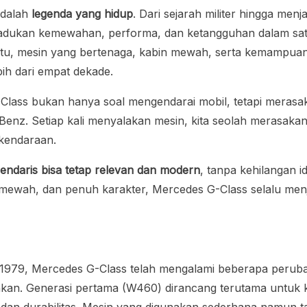
adalah
legenda yang hidup
. Dari sejarah militer hingga me
emadukan kemewahan, performa, dan ketangguhan dalam sa
ktu, mesin yang bertenaga, kabin mewah, serta kemampuan
ih dari empat dekade.
G-Class bukan hanya soal mengendarai mobil, tetapi mera
Benz. Setiap kali menyalakan mesin, kita seolah merasakan
kendaraan.
endaris bisa tetap relevan dan modern
, tanpa kehilangan i
ewah, dan penuh karakter, Mercedes G-Class selalu menja
 1979, Mercedes G-Class telah mengalami beberapa perubah
nkan. Generasi pertama (W460) dirancang terutama untuk k