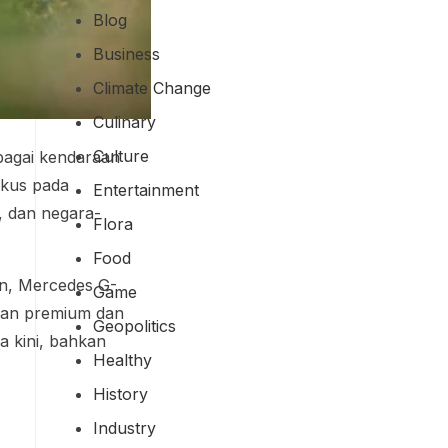
Blog
Business
Climate Change
Culinary
Culture
bagai kendaraan
okus pada
Entertainment
, dan negara-
Flora
Food
-an, Mercedes G-
Game
nan premium dan
Geopolitics
a kini, bahkan
Healthy
History
Industry