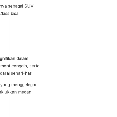
ranya sebagai SUV
Class bisa
gnifikan dalam
nment canggih, serta
rai sehari-hari.
 yang menggelegar.
naklukkan medan