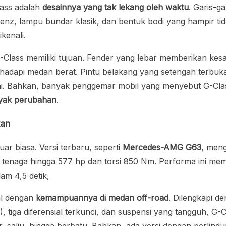
lass adalah
desainnya yang tak lekang oleh waktu
. Garis-g
Benz, lampu bundar klasik, dan bentuk bodi yang hampir ti
kenali.
 G-Class memiliki tujuan. Fender yang lebar memberikan kes
adapi medan berat. Pintu belakang yang setengah terbuka
ni. Bahkan, banyak penggemar mobil yang menyebut G-Cla
nyak perubahan
.
an
ar biasa. Versi terbaru, seperti
Mercedes-AMG G63
, men
enaga hingga 577 hp dan torsi 850 Nm. Performa ini me
am 4,5 detik,
al dengan
kemampuannya di medan off-road
. Dilengkapi d
iga diferensial terkunci, dan suspensi yang tangguh, G-C
, salju, hingga berbatu. Bahkan, ada versi dengan perlin