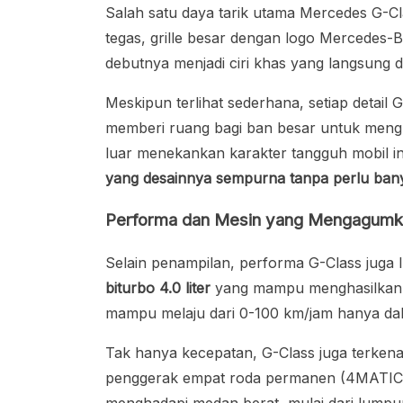
Salah satu daya tarik utama Mercedes G-C
tegas, grille besar dengan logo Mercedes-
debutnya menjadi ciri khas yang langsung di
Meskipun terlihat sederhana, setiap detail
memberi ruang bagi ban besar untuk mengh
luar menekankan karakter tangguh mobil i
yang desainnya sempurna tanpa perlu ba
Performa dan Mesin yang Mengagumk
Selain penampilan, performa G-Class juga lu
biturbo 4.0 liter
yang mampu menghasilkan t
mampu melaju dari 0-100 km/jam hanya dal
Tak hanya kecepatan, G-Class juga terken
penggerak empat roda permanen (4MATIC), t
menghadapi medan berat, mulai dari lumpur