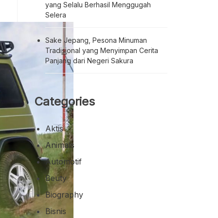
yang Selalu Berhasil Menggugah
Selera
Sake Jepang, Pesona Minuman
Tradisional yang Menyimpan Cerita
Panjang dari Negeri Sakura
Categories
Aktis
Animals
Automotif
Beuty
Biography
Bisnis