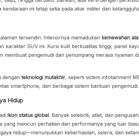
endaraan ini tetap setia pada akar militer dan ketangguh
alaman tersendiri. Interiornya memadukan
kemewahan ala
rakter SUV ini. Kursi kulit berkualitas tinggi, panel kay
gan membuat pengemudi dan penumpang merasa nyaman da
pi dengan
teknologi mutakhir
, seperti sistem infotainment 
ivitas smartphone, dan berbagai sistem bantuan pengemudi.
aya Hidup
jadi
ikon status global
. Banyak selebriti, atlet, dan pengusa
a yang mencuri perhatian dan performanya yang luar biasa
a gaya hidup—menunjukkan keberhasilan, selera, dan ketan