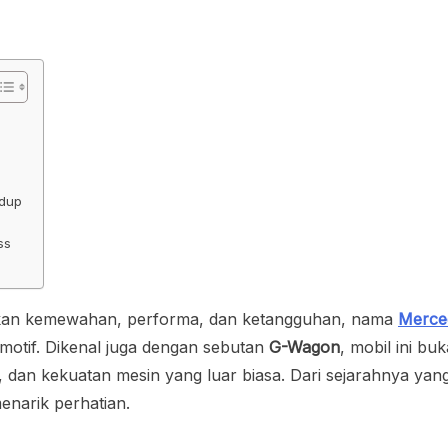
idup
ss
kan kemewahan, performa, dan ketangguhan, nama
Merce
motif. Dikenal juga dengan sebutan
G-Wagon
, mobil ini bu
p, dan kekuatan mesin yang luar biasa. Dari sejarahnya yan
menarik perhatian.