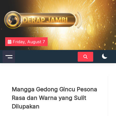
Skip
to
content
DERAPJAMBI
Friday, August 7
Mangga Gedong Gincu Pesona
Rasa dan Warna yang Sulit
Dilupakan