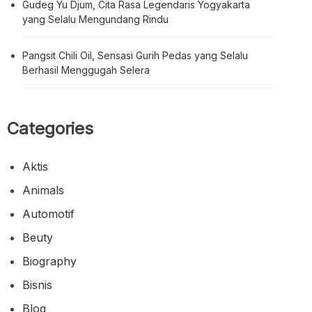
Categories
Aktis
Animals
Automotif
Beuty
Biography
Bisnis
Blog
Business
Climate Change
Culinary