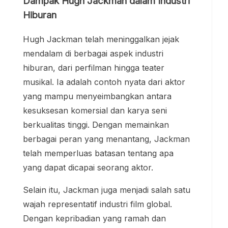
Dampak Hugh Jackman dalam Industri
Hiburan
Hugh Jackman telah meninggalkan jejak
mendalam di berbagai aspek industri
hiburan, dari perfilman hingga teater
musikal. Ia adalah contoh nyata dari aktor
yang mampu menyeimbangkan antara
kesuksesan komersial dan karya seni
berkualitas tinggi. Dengan memainkan
berbagai peran yang menantang, Jackman
telah memperluas batasan tentang apa
yang dapat dicapai seorang aktor.
Selain itu, Jackman juga menjadi salah satu
wajah representatif industri film global.
Dengan kepribadian yang ramah dan