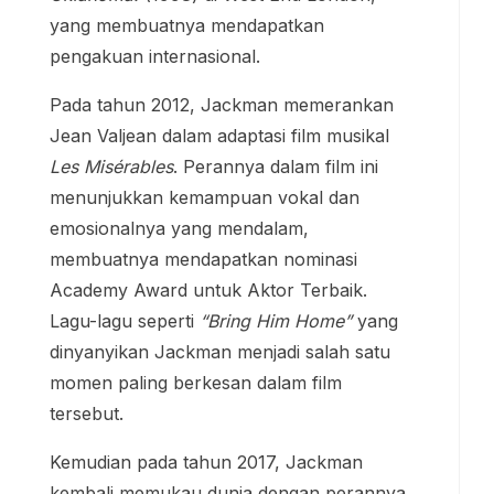
yang membuatnya mendapatkan
pengakuan internasional.
Pada tahun 2012, Jackman memerankan
Jean Valjean dalam adaptasi film musikal
Les Misérables
. Perannya dalam film ini
menunjukkan kemampuan vokal dan
emosionalnya yang mendalam,
membuatnya mendapatkan nominasi
Academy Award untuk Aktor Terbaik.
Lagu-lagu seperti
“Bring Him Home”
yang
dinyanyikan Jackman menjadi salah satu
momen paling berkesan dalam film
tersebut.
Kemudian pada tahun 2017, Jackman
kembali memukau dunia dengan perannya