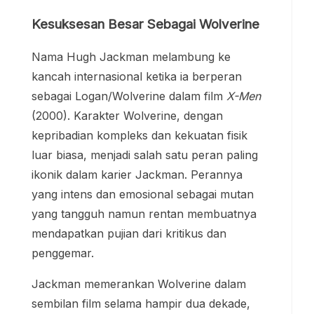
Kesuksesan Besar Sebagai Wolverine
Nama Hugh Jackman melambung ke
kancah internasional ketika ia berperan
sebagai Logan/Wolverine dalam film
X-Men
(2000). Karakter Wolverine, dengan
kepribadian kompleks dan kekuatan fisik
luar biasa, menjadi salah satu peran paling
ikonik dalam karier Jackman. Perannya
yang intens dan emosional sebagai mutan
yang tangguh namun rentan membuatnya
mendapatkan pujian dari kritikus dan
penggemar.
Jackman memerankan Wolverine dalam
sembilan film selama hampir dua dekade,