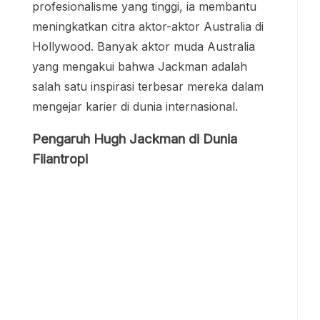
profesionalisme yang tinggi, ia membantu
meningkatkan citra aktor-aktor Australia di
Hollywood. Banyak aktor muda Australia
yang mengakui bahwa Jackman adalah
salah satu inspirasi terbesar mereka dalam
mengejar karier di dunia internasional.
Pengaruh Hugh Jackman di Dunia
Filantropi