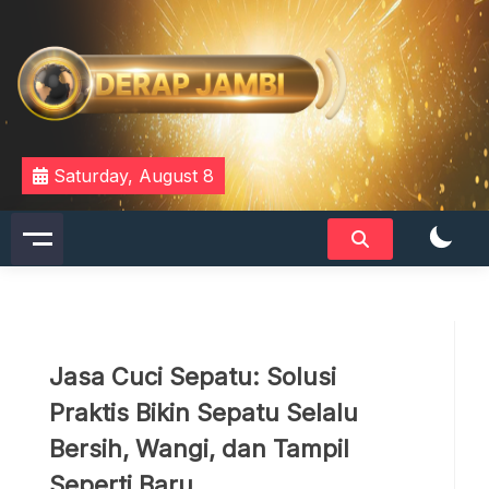
Skip
to
content
DERAPJAMBI
Saturday, August 8
Jasa Cuci Sepatu: Solusi
Praktis Bikin Sepatu Selalu
Bersih, Wangi, dan Tampil
Seperti Baru