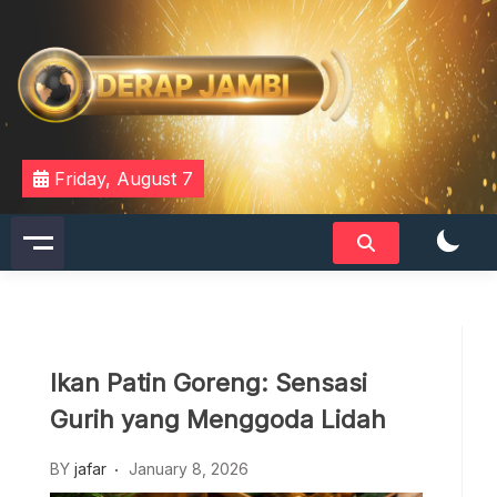
Skip
to
content
DERAPJAMBI
Friday, August 7
Ikan Patin Goreng: Sensasi
Gurih yang Menggoda Lidah
BY
jafar
January 8, 2026