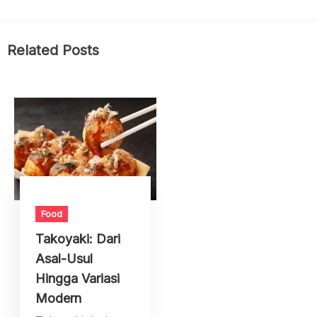
Related Posts
Food
Takoyaki: Dari
Asal-Usul
Hingga Variasi
Modern