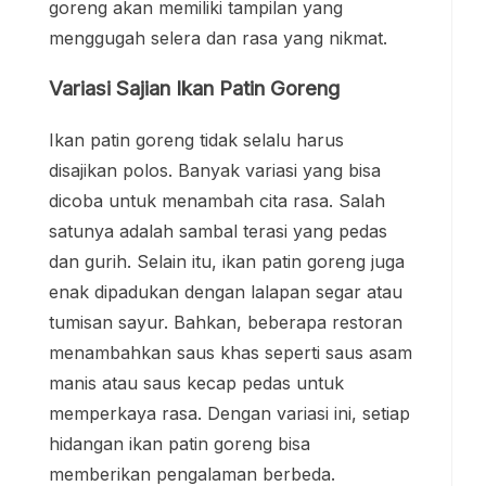
goreng akan memiliki tampilan yang
menggugah selera dan rasa yang nikmat.
Variasi Sajian Ikan Patin Goreng
Ikan patin goreng tidak selalu harus
disajikan polos. Banyak variasi yang bisa
dicoba untuk menambah cita rasa. Salah
satunya adalah sambal terasi yang pedas
dan gurih. Selain itu, ikan patin goreng juga
enak dipadukan dengan lalapan segar atau
tumisan sayur. Bahkan, beberapa restoran
menambahkan saus khas seperti saus asam
manis atau saus kecap pedas untuk
memperkaya rasa. Dengan variasi ini, setiap
hidangan ikan patin goreng bisa
memberikan pengalaman berbeda.