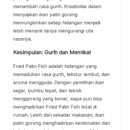
menambah rasa gurih. Kreativitas dalam
menyajikan ikan patin goreng
memungkinkan setiap hidangan menjadi
lebih menarik tanpa mengurangi cita
rasanya.
Kesimpulan: Gurih dan Memikat
Fried Patin Fish adalah hidangan yang
memadukan rasa gurih, tekstur lembut, dan
aroma menggoda. Dengan pemilihan ikan
segar, bumbu tepat, dan teknik
menggoreng yang benar, siapa pun bisa
menghadirkan Fried Patin Fish lezat di
rumah. Lebih dari sekadar makanan, ikan
patin goreng menghadirkan kenikmatan dan