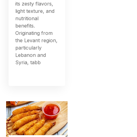
its zesty flavors,
light texture, and
nutritional
benefits.
Originating from
the Levant region,
particularly
Lebanon and
Syria, tabb