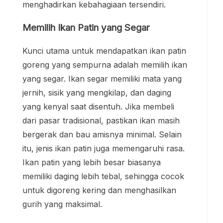
menghadirkan kebahagiaan tersendiri.
Memilih Ikan Patin yang Segar
Kunci utama untuk mendapatkan ikan patin
goreng yang sempurna adalah memilih ikan
yang segar. Ikan segar memiliki mata yang
jernih, sisik yang mengkilap, dan daging
yang kenyal saat disentuh. Jika membeli
dari pasar tradisional, pastikan ikan masih
bergerak dan bau amisnya minimal. Selain
itu, jenis ikan patin juga memengaruhi rasa.
Ikan patin yang lebih besar biasanya
memiliki daging lebih tebal, sehingga cocok
untuk digoreng kering dan menghasilkan
gurih yang maksimal.