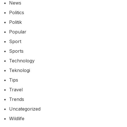
News
Politics
Politik
Popular
Sport
Sports
Technology
Teknologi
Tips
Travel
Trends
Uncategorized
Wildlife