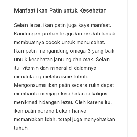
Manfaat Ikan Patin untuk Kesehatan
Selain lezat, ikan patin juga kaya manfaat.
Kandungan protein tinggi dan rendah lemak
membuatnya cocok untuk menu sehat.
Ikan patin mengandung omega-3 yang baik
untuk kesehatan jantung dan otak. Selain
itu, vitamin dan mineral di dalamnya
mendukung metabolisme tubuh.
Mengonsumsi ikan patin secara rutin dapat
membantu menjaga kesehatan sekaligus
menikmati hidangan lezat. Oleh karena itu,
ikan patin goreng bukan hanya
memanjakan lidah, tetapi juga menyehatkan
tubuh.