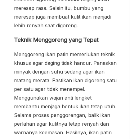
meresap rasa. Selain itu, bumbu yang
meresap juga membuat kulit ikan menjadi
lebih renyah saat digoreng.
Teknik Menggoreng yang Tepat
Menggoreng ikan patin memerlukan teknik
khusus agar daging tidak hancur. Panaskan
minyak dengan suhu sedang agar ikan
matang merata. Pastikan ikan digoreng satu
per satu agar tidak menempel.
Menggunakan wajan anti lengket
membantu menjaga bentuk ikan tetap utuh.
Selama proses penggorengan, balik ikan
perlahan agar kulitnya tetap renyah dan
warnanya keemasan. Hasilnya, ikan patin