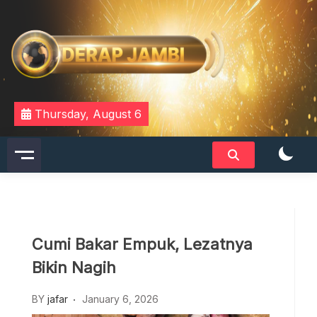
Skip
to
content
DERAPJAMBI
Thursday, August 6
Cumi Bakar Empuk, Lezatnya
Bikin Nagih
BY
jafar
January 6, 2026