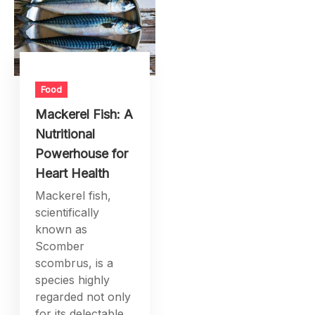
Food
Mackerel Fish: A
Nutritional
Powerhouse for
Heart Health
Mackerel fish,
scientifically
known as
Scomber
scombrus, is a
species highly
regarded not only
for its delectable