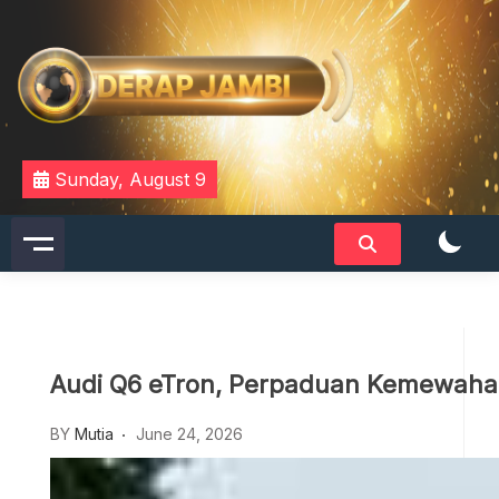
Skip
to
content
DERAPJAMBI
Sunday, August 9
Audi Q6 eTron, Perpaduan Kemewaha
BY
Mutia
June 24, 2026