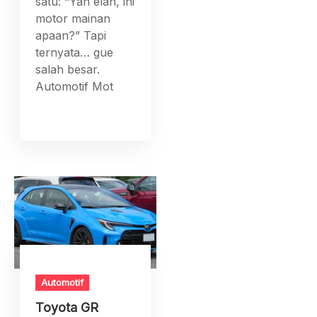
satu: “Yah elah, ini
motor mainan
apaan?” Tapi
ternyata… gue
salah besar.
Automotif Mot
Automotif
Toyota GR