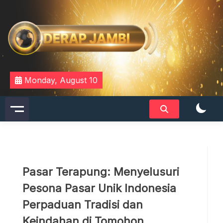
Skip
to
content
DERAPJAMBI
Monday, August 10
Pasar Terapung: Menyelusuri
Pesona Pasar Unik Indonesia
Perpaduan Tradisi dan
Keindahan di Tomohon