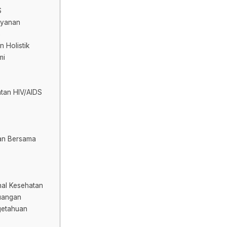
S
ayanan
n
 Holistik
mi
tan HIV/AIDS
ran Bersama
nal Kesehatan
uangan
getahuan