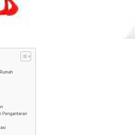
e Rumah
an
ri Pengantaran
asi